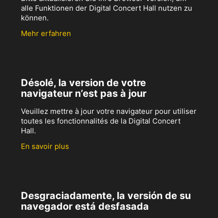
alle Funktionen der Digital Concert Hall nutzen zu
können.
Mehr erfahren
Désolé, la version de votre
navigateur n’est pas à jour
Veuillez mettre à jour votre navigateur pour utiliser
toutes les fonctionnalités de la Digital Concert
Hall.
En savoir plus
Desgraciadamente, la versión de su
navegador está desfasada