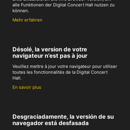
alle Funktionen der Digital Concert Hall nutzen zu
können.
Mehr erfahren
Désolé, la version de votre
navigateur n’est pas à jour
Veuillez mettre à jour votre navigateur pour utiliser
toutes les fonctionnalités de la Digital Concert
Hall.
En savoir plus
Desgraciadamente, la versión de su
navegador está desfasada