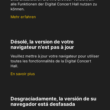
alle Funktionen der Digital Concert Hall nutzen zu
können.
Mehr erfahren
Désolé, la version de votre
navigateur n’est pas à jour
Veuillez mettre à jour votre navigateur pour utiliser
toutes les fonctionnalités de la Digital Concert
Hall.
En savoir plus
Desgraciadamente, la versión de su
navegador está desfasada