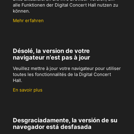
alle Funktionen der Digital Concert Hall nutzen zu
können.
Mehr erfahren
Désolé, la version de votre
navigateur n’est pas à jour
Veuillez mettre à jour votre navigateur pour utiliser
toutes les fonctionnalités de la Digital Concert
Hall.
En savoir plus
Desgraciadamente, la versión de su
navegador está desfasada