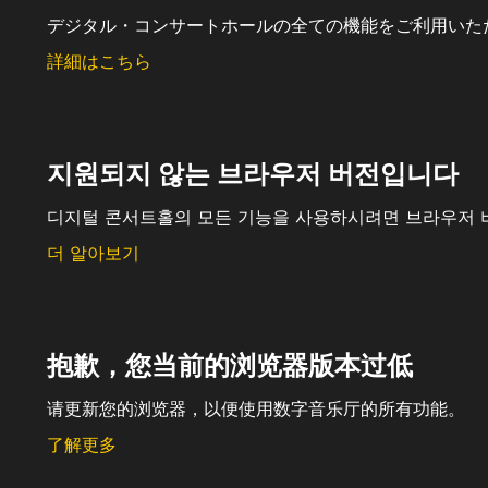
デジタル・コンサートホールの全ての機能をご利用いた
詳細はこちら
지원되지 않는 브라우저 버전입니다
디지털 콘서트홀의 모든 기능을 사용하시려면 브라우저 
더 알아보기
抱歉，您当前的浏览器版本过低
请更新您的浏览器，以便使用数字音乐厅的所有功能。
了解更多