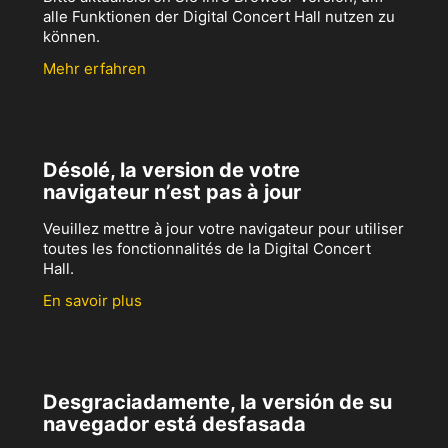
alle Funktionen der Digital Concert Hall nutzen zu
können.
Mehr erfahren
Désolé, la version de votre
navigateur n’est pas à jour
Veuillez mettre à jour votre navigateur pour utiliser
toutes les fonctionnalités de la Digital Concert
Hall.
En savoir plus
Desgraciadamente, la versión de su
navegador está desfasada