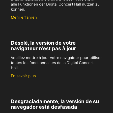
alle Funktionen der Digital Concert Hall nutzen zu
können.
Mehr erfahren
Désolé, la version de votre
navigateur n’est pas à jour
Veuillez mettre à jour votre navigateur pour utiliser
toutes les fonctionnalités de la Digital Concert
Hall.
En savoir plus
Desgraciadamente, la versión de su
navegador está desfasada