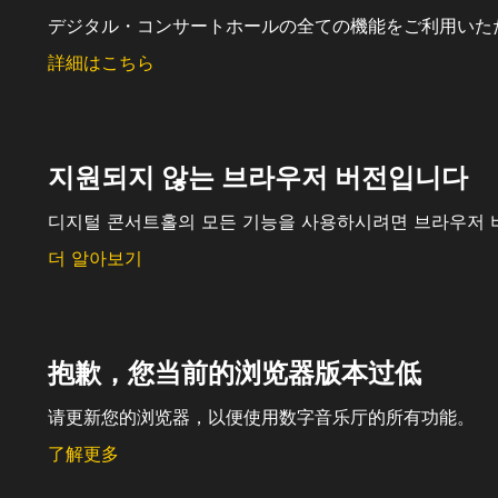
デジタル・コンサートホールの全ての機能をご利用いた
詳細はこちら
지원되지 않는 브라우저 버전입니다
디지털 콘서트홀의 모든 기능을 사용하시려면 브라우저 
더 알아보기
抱歉，您当前的浏览器版本过低
请更新您的浏览器，以便使用数字音乐厅的所有功能。
了解更多