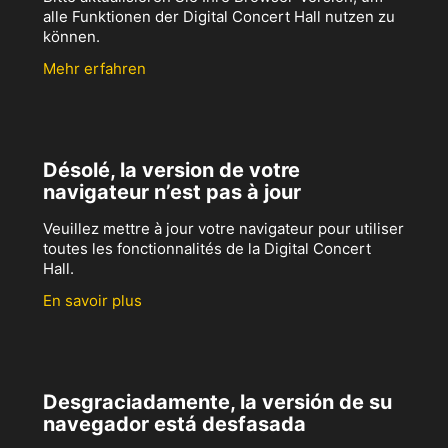
alle Funktionen der Digital Concert Hall nutzen zu
können.
Mehr erfahren
Désolé, la version de votre
navigateur n’est pas à jour
Veuillez mettre à jour votre navigateur pour utiliser
toutes les fonctionnalités de la Digital Concert
Hall.
En savoir plus
Desgraciadamente, la versión de su
navegador está desfasada