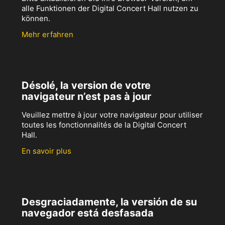
alle Funktionen der Digital Concert Hall nutzen zu
können.
Mehr erfahren
Désolé, la version de votre
navigateur n’est pas à jour
Veuillez mettre à jour votre navigateur pour utiliser
toutes les fonctionnalités de la Digital Concert
Hall.
En savoir plus
Desgraciadamente, la versión de su
navegador está desfasada