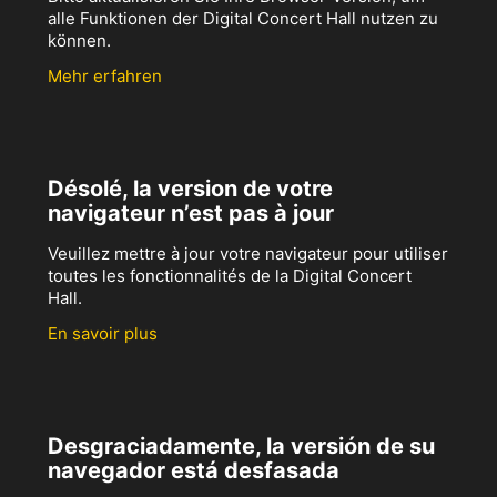
alle Funktionen der Digital Concert Hall nutzen zu
können.
Mehr erfahren
Désolé, la version de votre
navigateur n’est pas à jour
Veuillez mettre à jour votre navigateur pour utiliser
toutes les fonctionnalités de la Digital Concert
Hall.
En savoir plus
Desgraciadamente, la versión de su
navegador está desfasada