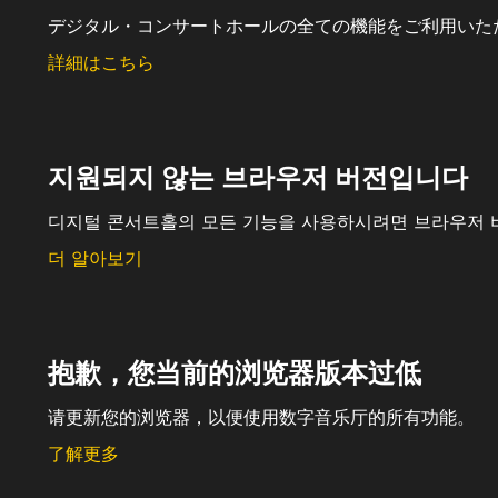
デジタル・コンサートホールの全ての機能をご利用いた
詳細はこちら
지원되지 않는 브라우저 버전입니다
디지털 콘서트홀의 모든 기능을 사용하시려면 브라우저 
더 알아보기
抱歉，您当前的浏览器版本过低
请更新您的浏览器，以便使用数字音乐厅的所有功能。
了解更多