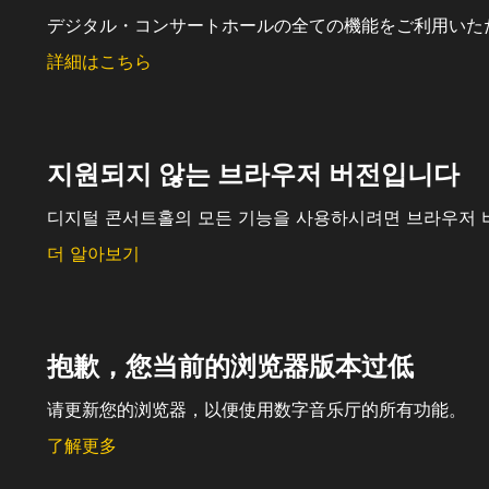
デジタル・コンサートホールの全ての機能をご利用いた
詳細はこちら
지원되지 않는 브라우저 버전입니다
디지털 콘서트홀의 모든 기능을 사용하시려면 브라우저 
더 알아보기
抱歉，您当前的浏览器版本过低
请更新您的浏览器，以便使用数字音乐厅的所有功能。
了解更多