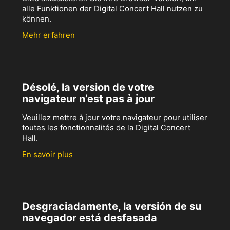
alle Funktionen der Digital Concert Hall nutzen zu
können.
Mehr erfahren
Désolé, la version de votre
navigateur n’est pas à jour
Veuillez mettre à jour votre navigateur pour utiliser
toutes les fonctionnalités de la Digital Concert
Hall.
En savoir plus
Desgraciadamente, la versión de su
navegador está desfasada