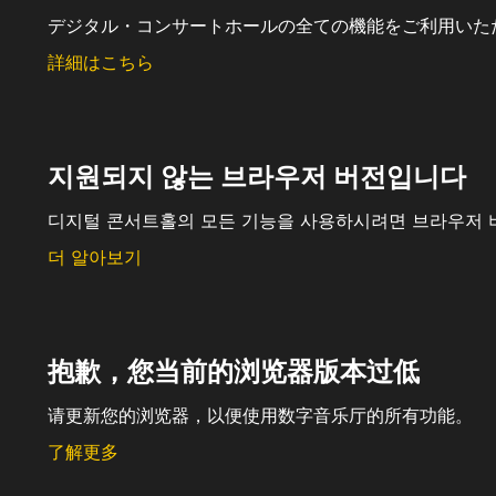
デジタル・コンサートホールの全ての機能をご利用いた
詳細はこちら
지원되지 않는 브라우저 버전입니다
디지털 콘서트홀의 모든 기능을 사용하시려면 브라우저 
더 알아보기
抱歉，您当前的浏览器版本过低
请更新您的浏览器，以便使用数字音乐厅的所有功能。
了解更多