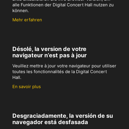
alle Funktionen der Digital Concert Hall nutzen zu
können.
Mehr erfahren
Désolé, la version de votre
navigateur n’est pas à jour
Veuillez mettre à jour votre navigateur pour utiliser
toutes les fonctionnalités de la Digital Concert
Hall.
En savoir plus
Desgraciadamente, la versión de su
navegador está desfasada