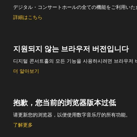
デジタル・コンサートホールの全ての機能をご利用いた
詳細はこちら
지원되지 않는 브라우저 버전입니다
디지털 콘서트홀의 모든 기능을 사용하시려면 브라우저 
더 알아보기
抱歉，您当前的浏览器版本过低
请更新您的浏览器，以便使用数字音乐厅的所有功能。
了解更多