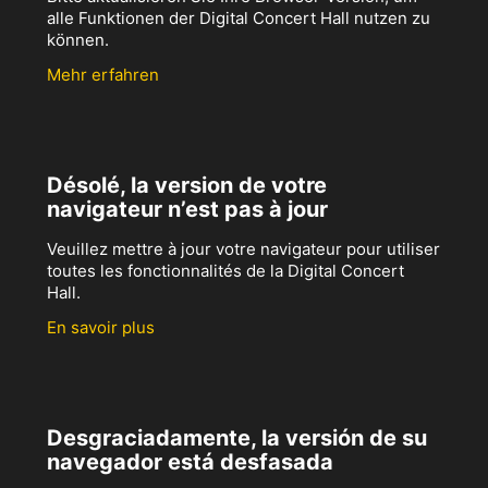
alle Funktionen der Digital Concert Hall nutzen zu
können.
Mehr erfahren
Désolé, la version de votre
navigateur n’est pas à jour
Veuillez mettre à jour votre navigateur pour utiliser
toutes les fonctionnalités de la Digital Concert
Hall.
En savoir plus
Desgraciadamente, la versión de su
navegador está desfasada