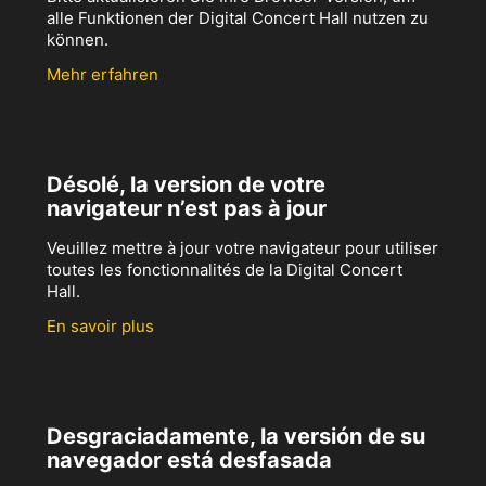
alle Funktionen der Digital Concert Hall nutzen zu
können.
Mehr erfahren
Désolé, la version de votre
navigateur n’est pas à jour
Veuillez mettre à jour votre navigateur pour utiliser
toutes les fonctionnalités de la Digital Concert
Hall.
En savoir plus
Desgraciadamente, la versión de su
navegador está desfasada