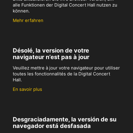
alle Funktionen der Digital Concert Hall nutzen zu
können.
Mehr erfahren
Désolé, la version de votre
navigateur n’est pas à jour
Veuillez mettre à jour votre navigateur pour utiliser
toutes les fonctionnalités de la Digital Concert
Hall.
En savoir plus
Desgraciadamente, la versión de su
navegador está desfasada