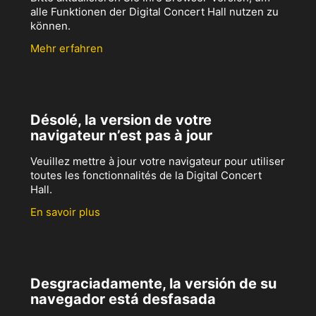
alle Funktionen der Digital Concert Hall nutzen zu
können.
Mehr erfahren
Désolé, la version de votre
navigateur n’est pas à jour
Veuillez mettre à jour votre navigateur pour utiliser
toutes les fonctionnalités de la Digital Concert
Hall.
En savoir plus
Desgraciadamente, la versión de su
navegador está desfasada