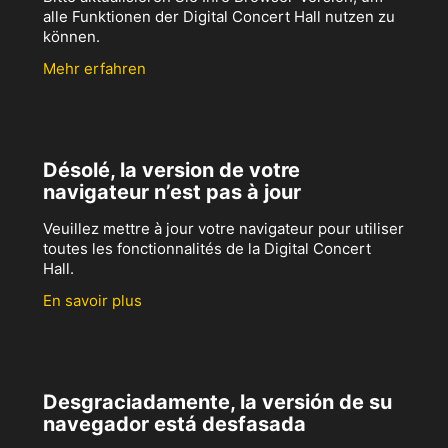
alle Funktionen der Digital Concert Hall nutzen zu
können.
Mehr erfahren
Désolé, la version de votre
navigateur n’est pas à jour
Veuillez mettre à jour votre navigateur pour utiliser
toutes les fonctionnalités de la Digital Concert
Hall.
En savoir plus
Desgraciadamente, la versión de su
navegador está desfasada