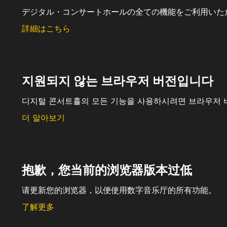
デジタル・コンサートホールの全ての機能をご利用いた
詳細はこちら
지원되지 않는 브라우저 버전입니다
디지털 콘서트홀의 모든 기능을 사용하시려면 브라우저 
더 알아보기
抱歉，您当前的浏览器版本过低
请更新您的浏览器，以便使用数字音乐厅的所有功能。
了解更多