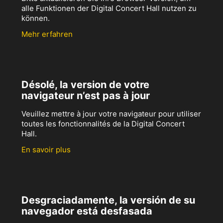
alle Funktionen der Digital Concert Hall nutzen zu
können.
Mehr erfahren
Désolé, la version de votre
navigateur n’est pas à jour
Veuillez mettre à jour votre navigateur pour utiliser
toutes les fonctionnalités de la Digital Concert
Hall.
En savoir plus
Desgraciadamente, la versión de su
navegador está desfasada