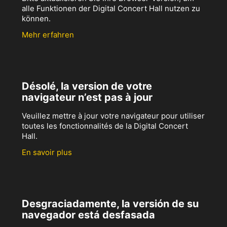
alle Funktionen der Digital Concert Hall nutzen zu
können.
Mehr erfahren
Désolé, la version de votre
navigateur n’est pas à jour
Veuillez mettre à jour votre navigateur pour utiliser
toutes les fonctionnalités de la Digital Concert
Hall.
En savoir plus
Desgraciadamente, la versión de su
navegador está desfasada