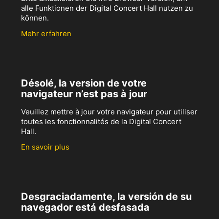
alle Funktionen der Digital Concert Hall nutzen zu
können.
Mehr erfahren
Désolé, la version de votre
navigateur n’est pas à jour
Veuillez mettre à jour votre navigateur pour utiliser
toutes les fonctionnalités de la Digital Concert
Hall.
En savoir plus
Desgraciadamente, la versión de su
navegador está desfasada