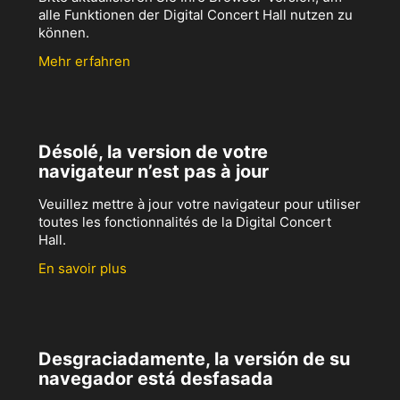
alle Funktionen der Digital Concert Hall nutzen zu
können.
Mehr erfahren
Désolé, la version de votre
navigateur n’est pas à jour
Veuillez mettre à jour votre navigateur pour utiliser
toutes les fonctionnalités de la Digital Concert
Hall.
En savoir plus
Desgraciadamente, la versión de su
navegador está desfasada