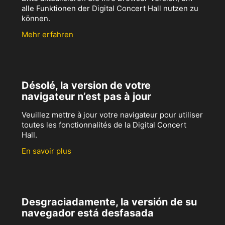
alle Funktionen der Digital Concert Hall nutzen zu
können.
Mehr erfahren
Désolé, la version de votre
navigateur n’est pas à jour
Veuillez mettre à jour votre navigateur pour utiliser
toutes les fonctionnalités de la Digital Concert
Hall.
En savoir plus
Desgraciadamente, la versión de su
navegador está desfasada