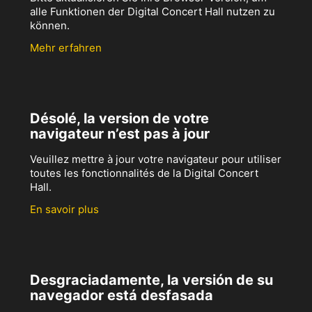
alle Funktionen der Digital Concert Hall nutzen zu
können.
Mehr erfahren
Désolé, la version de votre
navigateur n’est pas à jour
Veuillez mettre à jour votre navigateur pour utiliser
toutes les fonctionnalités de la Digital Concert
Hall.
En savoir plus
Desgraciadamente, la versión de su
navegador está desfasada