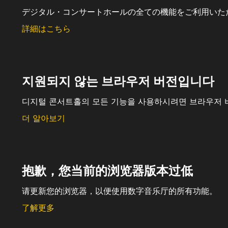
デジタル・コンサートホールの全ての機能をご利用いた
詳細はこちら
지원되지 않는 브라우저 버전입니다
디지털 콘서트홀의 모든 기능을 사용하시려면 브라우저 
더 알아보기
抱歉，您当前的浏览器版本过低
请更新您的浏览器，以便使用数字音乐厅的所有功能。
了解更多