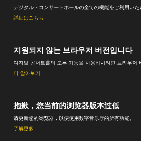
デジタル・コンサートホールの全ての機能をご利用いた
詳細はこちら
지원되지 않는 브라우저 버전입니다
디지털 콘서트홀의 모든 기능을 사용하시려면 브라우저 
더 알아보기
抱歉，您当前的浏览器版本过低
请更新您的浏览器，以便使用数字音乐厅的所有功能。
了解更多