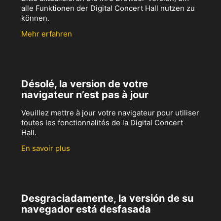
alle Funktionen der Digital Concert Hall nutzen zu
können.
Mehr erfahren
Désolé, la version de votre
navigateur n’est pas à jour
Veuillez mettre à jour votre navigateur pour utiliser
toutes les fonctionnalités de la Digital Concert
Hall.
En savoir plus
Desgraciadamente, la versión de su
navegador está desfasada