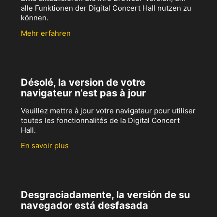
alle Funktionen der Digital Concert Hall nutzen zu
können.
Mehr erfahren
Désolé, la version de votre
navigateur n’est pas à jour
Veuillez mettre à jour votre navigateur pour utiliser
toutes les fonctionnalités de la Digital Concert
Hall.
En savoir plus
Desgraciadamente, la versión de su
navegador está desfasada