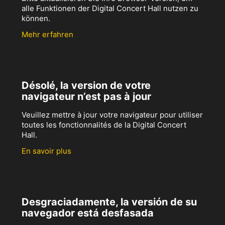
alle Funktionen der Digital Concert Hall nutzen zu
können.
Mehr erfahren
Désolé, la version de votre
navigateur n’est pas à jour
Veuillez mettre à jour votre navigateur pour utiliser
toutes les fonctionnalités de la Digital Concert
Hall.
En savoir plus
Desgraciadamente, la versión de su
navegador está desfasada