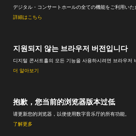
デジタル・コンサートホールの全ての機能をご利用いた
詳細はこちら
지원되지 않는 브라우저 버전입니다
디지털 콘서트홀의 모든 기능을 사용하시려면 브라우저 
더 알아보기
抱歉，您当前的浏览器版本过低
请更新您的浏览器，以便使用数字音乐厅的所有功能。
了解更多