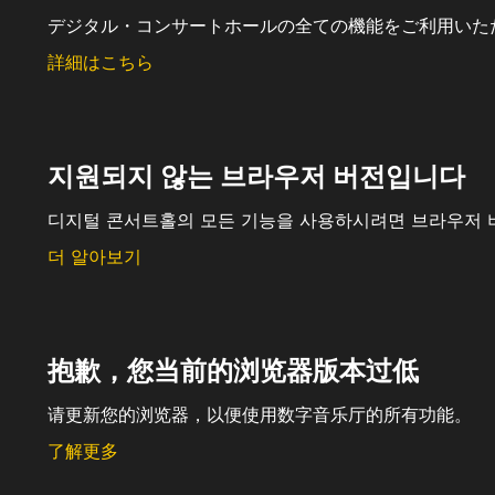
デジタル・コンサートホールの全ての機能をご利用いた
詳細はこちら
지원되지 않는 브라우저 버전입니다
디지털 콘서트홀의 모든 기능을 사용하시려면 브라우저 
더 알아보기
抱歉，您当前的浏览器版本过低
请更新您的浏览器，以便使用数字音乐厅的所有功能。
了解更多