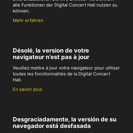
alle Funktionen der Digital Concert Hall nutzen zu
können.
Mehr erfahren
Désolé, la version de votre
navigateur n’est pas à jour
Veuillez mettre à jour votre navigateur pour utiliser
toutes les fonctionnalités de la Digital Concert
Hall.
En savoir plus
Desgraciadamente, la versión de su
navegador está desfasada