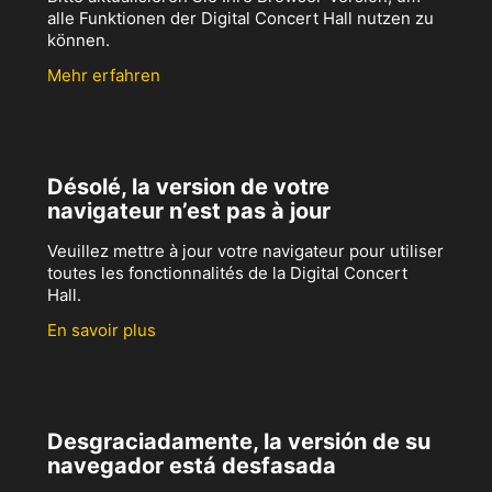
alle Funktionen der Digital Concert Hall nutzen zu
können.
Mehr erfahren
Désolé, la version de votre
navigateur n’est pas à jour
Veuillez mettre à jour votre navigateur pour utiliser
toutes les fonctionnalités de la Digital Concert
Hall.
En savoir plus
Desgraciadamente, la versión de su
navegador está desfasada