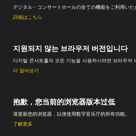
デジタル・コンサートホールの全ての機能をご利用いた
詳細はこちら
지원되지 않는 브라우저 버전입니다
디지털 콘서트홀의 모든 기능을 사용하시려면 브라우저 
더 알아보기
抱歉，您当前的浏览器版本过低
请更新您的浏览器，以便使用数字音乐厅的所有功能。
了解更多