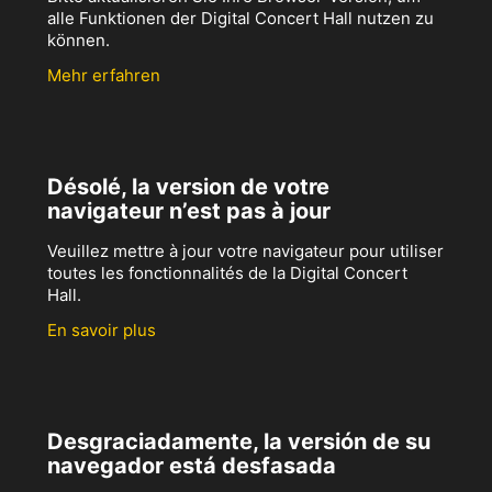
alle Funktionen der Digital Concert Hall nutzen zu
können.
Mehr erfahren
Désolé, la version de votre
navigateur n’est pas à jour
Veuillez mettre à jour votre navigateur pour utiliser
toutes les fonctionnalités de la Digital Concert
Hall.
En savoir plus
Desgraciadamente, la versión de su
navegador está desfasada