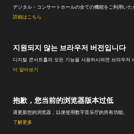
デジタル・コンサートホールの全ての機能をご利用いた
詳細はこちら
지원되지 않는 브라우저 버전입니다
디지털 콘서트홀의 모든 기능을 사용하시려면 브라우저 
더 알아보기
抱歉，您当前的浏览器版本过低
请更新您的浏览器，以便使用数字音乐厅的所有功能。
了解更多