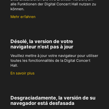
alle Funktionen der Digital Concert Hall nutzen zu
können.
Mehr erfahren
Désolé, la version de votre
navigateur n’est pas à jour
Veuillez mettre à jour votre navigateur pour utiliser
toutes les fonctionnalités de la Digital Concert
Hall.
En savoir plus
Desgraciadamente, la versión de su
navegador está desfasada