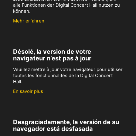
alle Funktionen der Digital Concert Hall nutzen zu
können.
Mehr erfahren
Désolé, la version de votre
navigateur n’est pas à jour
Veuillez mettre à jour votre navigateur pour utiliser
toutes les fonctionnalités de la Digital Concert
Hall.
En savoir plus
Desgraciadamente, la versión de su
navegador está desfasada