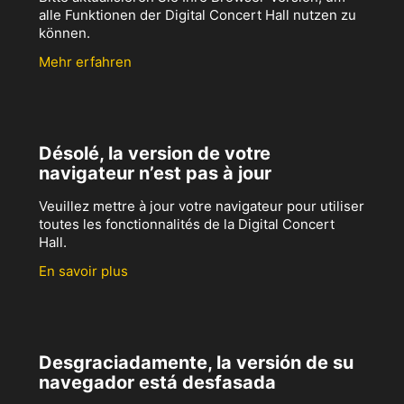
alle Funktionen der Digital Concert Hall nutzen zu
können.
Mehr erfahren
Désolé, la version de votre
navigateur n’est pas à jour
Veuillez mettre à jour votre navigateur pour utiliser
toutes les fonctionnalités de la Digital Concert
Hall.
En savoir plus
Desgraciadamente, la versión de su
navegador está desfasada