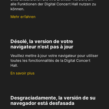
alle Funktionen der Digital Concert Hall nutzen zu
können.
Mehr erfahren
Désolé, la version de votre
navigateur n’est pas à jour
Veuillez mettre à jour votre navigateur pour utiliser
toutes les fonctionnalités de la Digital Concert
Hall.
En savoir plus
Desgraciadamente, la versión de su
navegador está desfasada