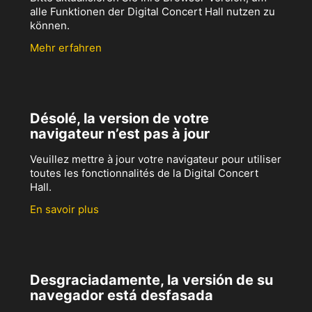
alle Funktionen der Digital Concert Hall nutzen zu
können.
Mehr erfahren
Désolé, la version de votre
navigateur n’est pas à jour
Veuillez mettre à jour votre navigateur pour utiliser
toutes les fonctionnalités de la Digital Concert
Hall.
En savoir plus
Desgraciadamente, la versión de su
navegador está desfasada