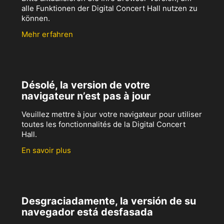
alle Funktionen der Digital Concert Hall nutzen zu
können.
Mehr erfahren
Désolé, la version de votre
navigateur n’est pas à jour
Veuillez mettre à jour votre navigateur pour utiliser
toutes les fonctionnalités de la Digital Concert
Hall.
En savoir plus
Desgraciadamente, la versión de su
navegador está desfasada