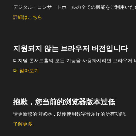
デジタル・コンサートホールの全ての機能をご利用いた
詳細はこちら
지원되지 않는 브라우저 버전입니다
디지털 콘서트홀의 모든 기능을 사용하시려면 브라우저 
더 알아보기
抱歉，您当前的浏览器版本过低
请更新您的浏览器，以便使用数字音乐厅的所有功能。
了解更多