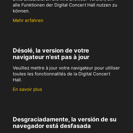
alle Funktionen der Digital Concert Hall nutzen zu
können.
Mehr erfahren
Désolé, la version de votre
navigateur n’est pas à jour
Veuillez mettre à jour votre navigateur pour utiliser
toutes les fonctionnalités de la Digital Concert
Hall.
En savoir plus
Desgraciadamente, la versión de su
navegador está desfasada