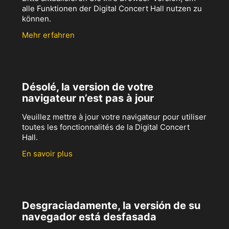
alle Funktionen der Digital Concert Hall nutzen zu
können.
Mehr erfahren
Désolé, la version de votre
navigateur n’est pas à jour
Veuillez mettre à jour votre navigateur pour utiliser
toutes les fonctionnalités de la Digital Concert
Hall.
En savoir plus
Desgraciadamente, la versión de su
navegador está desfasada